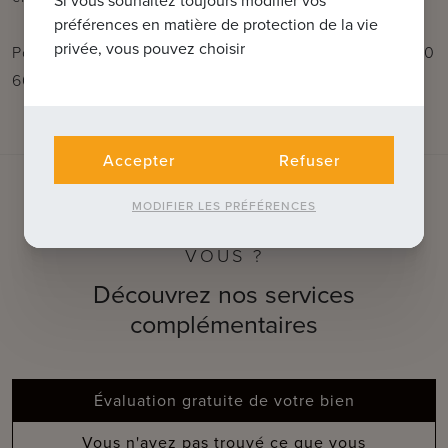
Si vous souhaitez toujours modifier vos
préférences en matière de protection de la vie
privée, vous pouvez choisir
Pour plus d'informations, contactez Céline au 0476 60
60 23 ou envoyez un e-mail à celine@immax.be
Accepter
Refuser
MODIFIER LES PRÉFÉRENCES
QUE POUVONS-NOUS FAIRE POUR
VOUS ?
Découvrez nos services
complémentaires
Évaluation gratuite de votre bien
Vous n'avez pas trouvé ce que vous