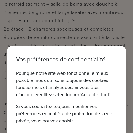
le refroidissement – salle de bains avec douche à
l’italienne, baignoire et large lavabo avec nombreux
espaces de rangement intégrés.
2e étage : 2 chambres spacieuses et complètes
équipées de ventilo-convecteurs assurant à la fois le
chauffage et le refroidissement – local de rangement
avec espace technique.
Vos préférences de confidentialité
3e étage : Grenier pratique offrant un espace de
rangement supplémentaire, accessible via un escalier
Pour que notre site web fonctionne le mieux
escamotable.
possible, nous utilisons toujours des cookies
fonctionnels et analytiques. Si vous êtes
d'accord, veuillez sélectionner 'Accepter tout'.
La maison est également équipée d’une domotique
avancée (Niko Home Control), d’un système d’alarme,
Si vous souhaitez toujours modifier vos
de caméras de surveillance et dispose d’un
préférences en matière de protection de la vie
emplacement de parking privatif fermé par un portail
privée, vous pouvez choisir
automatisé.