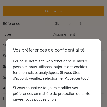
Données
Référence
Diksmuidestraat 5
Type
Appartement
2
Surface totale
132m
Vos préférences de confidentialité
2
Surface habitable
102m
Pour que notre site web fonctionne le mieux
2
Surface de la terrasse
30m
possible, nous utilisons toujours des cookies
fonctionnels et analytiques. Si vous êtes
2
Surface du jardin
150m
d'accord, veuillez sélectionner 'Accepter tout'.
Si vous souhaitez toujours modifier vos
Année de construction
2022
préférences en matière de protection de la vie
Libre à partir de:
En fonct. du propriétaire
privée, vous pouvez choisir