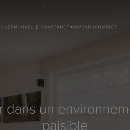
LOUER
NOUVELLE CONSTRUCTION
VENDU
CONTACT
ler dans un environne
paisible