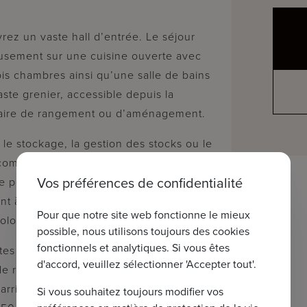
vrez un vaste hall d’entrée. Le séjour
usement sur une cuisine ouverte avec
rois chambres ainsi qu’une salle de bains
te grenier, accessible depuis la
taire de rangement ou d’aménagement.
 le stockage, la gestion des stocks ou le
commercial est intelligemment séparé de
Vos préférences de confidentialité
e pour les clients ou les fournisseurs.
ent à rénover, idéal comme espace de
Pour que notre site web fonctionne le mieux
olocation.
possible, nous utilisons toujours des cookies
fonctionnels et analytiques. Si vous êtes
ntes performances énergétiques :
d'accord, veuillez sélectionner 'Accepter tout'.
de recharge pour véhicules électriques
’arrière de la parcelle, vous bénéficiez
Si vous souhaitez toujours modifier vos