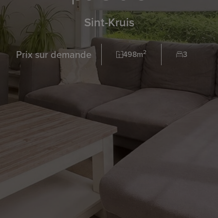
Sint-Kruis
Prix sur demande
2
498m
3