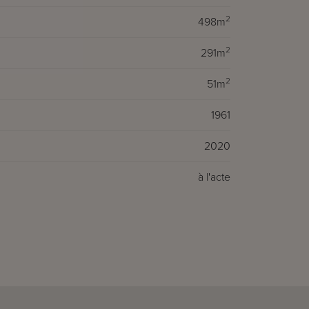
2
498m
2
291m
2
51m
1961
2020
à l'acte