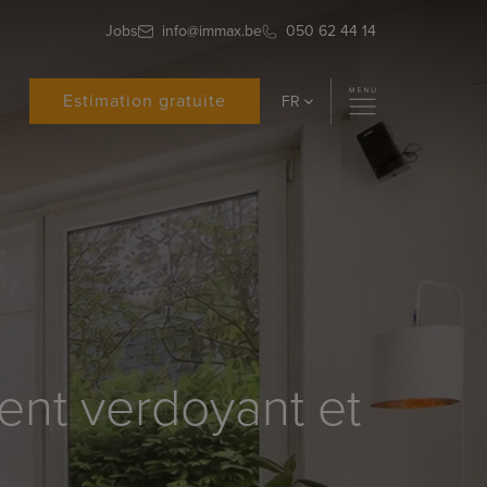
Jobs
info@immax.be
050 62 44 14
Estimation gratuite
FR
ment verdoyant et