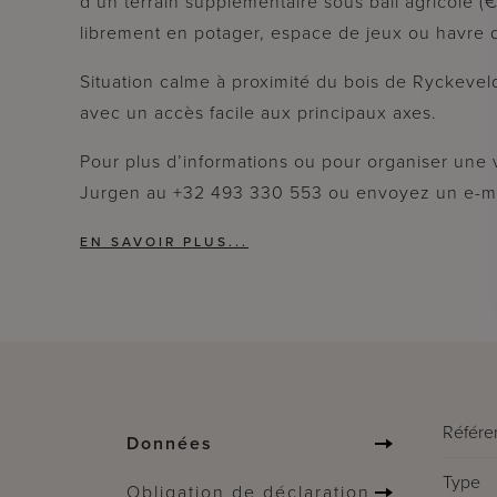
d’un terrain supplémentaire sous bail agricole 
librement en potager, espace de jeux ou havre 
Situation calme à proximité du bois de Ryckev
avec un accès facile aux principaux axes.
Pour plus d’informations ou pour organiser une
Jurgen au +32 493 330 553 ou envoyez un e-m
Référe
Données
Type
Obligation de déclaration