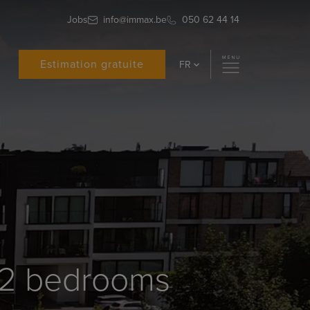
Jobs
info@immax.be
050 62 44 14
Estimation gratuite
FR
th 2 bedrooms