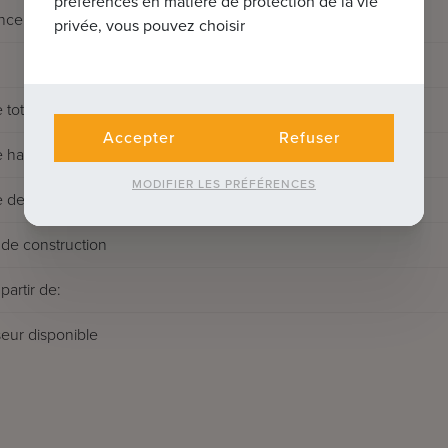
préférences en matière de protection de la vie
nce
privée, vous pouvez choisir
 totale
Accepter
Refuser
 habitable
MODIFIER LES PRÉFÉRENCES
 de la terrasse
de construction
partir de:
eur disponible