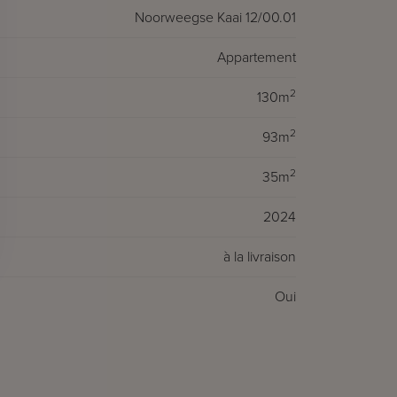
Noorweegse Kaai 12/00.01
Appartement
2
130m
2
93m
2
35m
2024
à la livraison
Oui