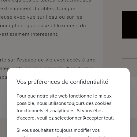
té extrêmement durables. Chaque
ieuse avec vue sur l'eau ou sur les
 conception spacieuse et luxueuse du
vestissement intéressant.
erte sur l'espace de vie avec accès à une
vités, salle de bain équipée d'un double
pacieuses dont 1 avec terrasse.
Vos préférences de confidentialité
Pour que notre site web fonctionne le mieux
possible, nous utilisons toujours des cookies
fonctionnels et analytiques. Si vous êtes
d'accord, veuillez sélectionner 'Accepter tout'.
Si vous souhaitez toujours modifier vos