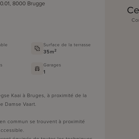
0.01, 8000 Brugge
Ce
Con
able
Surface de la terrasse
2
35m
ns
Garages
1
le Damse Vaart.
s en commun se trouvent à proximité
accessible.
eront équipés de toutes les techniques