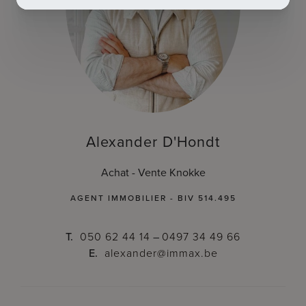
Alexander D'Hondt
Achat - Vente Knokke
AGENT IMMOBILIER - BIV 514.495
T.
050 62 44 14
–
0497 34 49 66
E.
alexander@immax.be