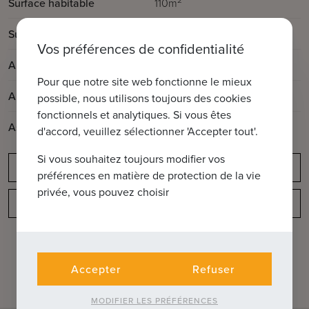
Surface habitable
110m
2
Surface de la terrasse
10m
Vos préférences de confidentialité
Année de construction
2001
Pour que notre site web fonctionne le mieux
Année de rénovation
2024
possible, nous utilisons toujours des cookies
fonctionnels et analytiques. Si vous êtes
Ascenseur disponible
Oui
d'accord, veuillez sélectionner 'Accepter tout'.
Si vous souhaitez toujours modifier vos
Obligation de déclaration
préférences en matière de protection de la vie
privée, vous pouvez choisir
Disposition
Accepter
Refuser
MODIFIER LES PRÉFÉRENCES