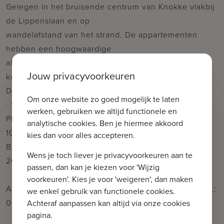
Gelegen in het bruisende centrum van Knokke vlakbij
de Lippenslaan en op
wandelafstand van het strand. De appartementen
hebben een hoogwaardige
afwerking en worden gebouwd met traditionele
Jouw privacyvoorkeuren
kwaliteitsmaterialen.
De residentie bestaat uit:
Om onze website zo goed mogelijk te laten
· 12 appartementen
werken, gebruiken we altijd functionele en
Plannen en gedetailleerd lastenboek op kantoor .
analytische cookies. Ben je hiermee akkoord
100 % voltooiïngswaarborg.
kies dan voor alles accepteren.
Bouwstart: Feb 2023, geschatte oplevering winter
Wens je toch liever je privacyvoorkeuren aan te
2024.
passen, dan kan je kiezen voor 'Wijzig
voorkeuren'. Kies je voor 'weigeren', dan maken
Aarzel niet om ons te contacteren voor meer info: tel.:
we enkel gebruik van functionele cookies.
050 62 44 14 of via knokke@immax.be
Achteraf aanpassen kan altijd via onze cookies
pagina.