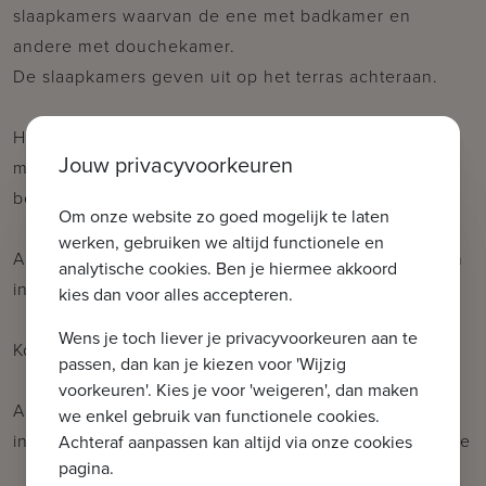
slaapkamers waarvan de ene met badkamer en
andere met douchekamer.
De slaapkamers geven uit op het terras achteraan.
Het appartement is afgewerkt met kwaliteitsvolle
Jouw privacyvoorkeuren
materialen.
berging met aansluiting voor wasmachine.
Om onze website zo goed mogelijk te laten
werken, gebruiken we altijd functionele en
Alle meubels, kunstwerken en bed- en badlinnen zijn
analytische cookies. Ben je hiermee akkoord
inbegrepen in de prijs.
kies dan voor alles accepteren.
Wens je toch liever je privacyvoorkeuren aan te
Kortom een bezoek waard!
passen, dan kan je kiezen voor 'Wijzig
voorkeuren'. Kies je voor 'weigeren', dan maken
Aarzel niet om ons te contacteren voor meer
we enkel gebruik van functionele cookies.
informatie: tel.: 050 62 44 14 of via knokke@immax.be
Achteraf aanpassen kan altijd via onze cookies
pagina.