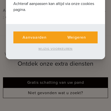
Achteraf aanpassen kan altijd via onze cookies
pagina.
Aarzel niet om ons te contacteren voor meer info: tel.
: 050 62 44 14 of via info@immax.be
Aanvaarden
Weigeren
WIJZIG VOORKEUREN
WAT KUNNEN WE VOOR U BETEKENEN
Ontdek onze extra diensten
Gratis schatting van uw pand
Niet gevonden wat u zoekt?