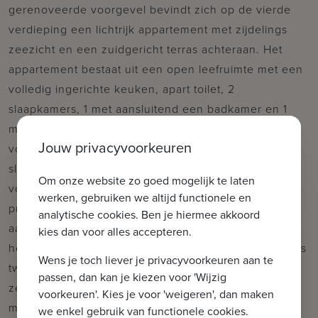
gerenoveerde voorgevel bevindt zich op de vierde
verdieping een lichtrijk appartement met zijdelings
zeezicht en een zuidgericht terras achteraan. Het
appartement bestaat uit een open leefruimte met een
volledig ingerichte keuken, apart toilet, 2
slaapkamers, 1 met aansluitend een badkamer en 1
met aansluitend een douchekamer. Bergruimte
Jouw privacyvoorkeuren
voorzien voor wasmachine. Leefruimte en
slaapkamers op parket. Airco aanwezig in het
Om onze website zo goed mogelijk te laten
volledige appartement. Er is een fietsenberging en
werken, gebruiken we altijd functionele en
private kelder aanwezig alsook de mogelijkheid tot
analytische cookies. Ben je hiermee akkoord
aankoop van een goed bereikbare autostaanplaats in
kies dan voor alles accepteren.
het gebouw. Een uniek pand die zich perfect leent als
Wens je toch liever je privacyvoorkeuren aan te
tweedeverblijf en slechts op enkele passen van de
passen, dan kan je kiezen voor 'Wijzig
zee en het Rubensplein. Mogelijkheid tot aankoop
voorkeuren'. Kies je voor 'weigeren', dan maken
meubels.
we enkel gebruik van functionele cookies.