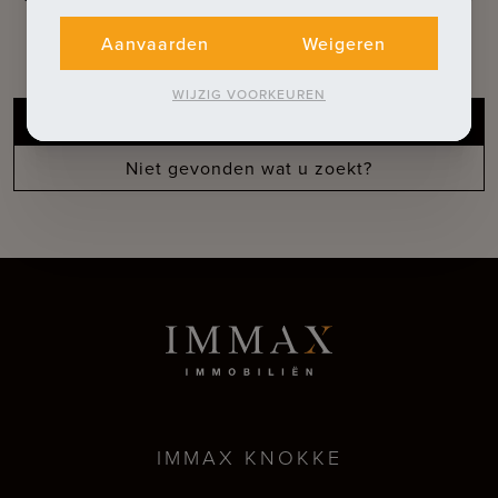
Ontdek onze extra diensten
Aanvaarden
Weigeren
WIJZIG VOORKEUREN
Gratis schatting van uw pand
Niet gevonden wat u zoekt?
IMMAX KNOKKE