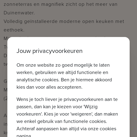
zonneterras en magnifiek zicht op het meer van
Duinenwater.
Volledig geïnstalleerde moderne open keuken met
eethoek.
Masterbedroom uitgerust met ingemaakte kasten.
Tweede slaapkamer (tweepersoonbed mogelijk).
Jouw privacyvoorkeuren
Douchekamer met inloopdouche, dubbele lavabo en
tweede toilet.
Om onze website zo goed mogelijk te laten
werken, gebruiken we altijd functionele en
analytische cookies. Ben je hiermee akkoord
Gemeenschappelijk fietsenlokaal is voorzien.
kies dan voor alles accepteren.
Mogelijkheid tot aankoop van een ruime garagebox
(24 m²).
Wens je toch liever je privacyvoorkeuren aan te
passen, dan kan je kiezen voor 'Wijzig
voorkeuren'. Kies je voor 'weigeren', dan maken
Aarzel niet om ons te contacteren voor meer
we enkel gebruik van functionele cookies.
informatie: tel. : 050 62 44 14 of via
Achteraf aanpassen kan altijd via onze cookies
knokke@immax.be
pagina.