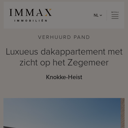
Skip to content
NL
VERHUURD PAND
Luxueus dakappartement met
zicht op het Zegemeer
Knokke-Heist