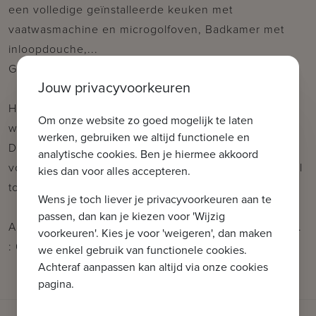
een volledige geïnstalleerde keuken met
vaatwasmachine en microgolfoven, Badkamer met
inloopdouche,...
Gratis Wifi
Jouw privacyvoorkeuren
Huisdier(en) & roken is verboden. Het appartement
Om onze website zo goed mogelijk te laten
wordt enkel particulier verhuurd.
werken, gebruiken we altijd functionele en
Dit appartement is niet te huur op jaarbasis, maar kan
analytische cookies. Ben je hiermee akkoord
voor minimaal 3 maanden worden gehuurd, maximaal
kies dan voor alles accepteren.
tot voor paasvakantie.
Wens je toch liever je privacyvoorkeuren aan te
passen, dan kan je kiezen voor 'Wijzig
Aarzel niet om ons te contacteren voor meer info: tel.
voorkeuren'. Kies je voor 'weigeren', dan maken
: 050 62 44 14 of via knokke@immax.be
we enkel gebruik van functionele cookies.
Achteraf aanpassen kan altijd via onze cookies
pagina.