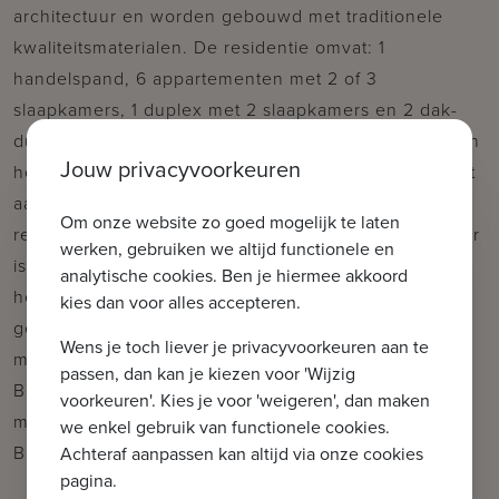
architectuur en worden gebouwd met traditionele
kwaliteitsmaterialen. De residentie omvat: 1
handelspand, 6 appartementen met 2 of 3
slaapkamers, 1 duplex met 2 slaapkamers en 2 dak-
duplexen met 3 of 4 slaapkamers. Alle appartementen
Jouw privacyvoorkeuren
hebben 1 of 2 ruime zonneterrassen. Mogelijkheid tot
aankoop van een garage of staanplaats in de
Om onze website zo goed mogelijk te laten
residentie. Fietsenberging voorzien in het gebouw. Er
werken, gebruiken we altijd functionele en
is een modelappartement te bezoeken! De ligging,
analytische cookies. Ben je hiermee akkoord
het planconcept, de onmiddellijke nabijheid van het
kies dan voor alles accepteren.
geanimeerde centrum van Knokke en de Noordzee
Wens je toch liever je privacyvoorkeuren aan te
maken van dit project een prima belegging aan onze
passen, dan kan je kiezen voor 'Wijzig
Belgische kust. Plannen, gedetailleerd lastenboek en
voorkeuren'. Kies je voor 'weigeren', dan maken
meer info op kantoor. 100% voltooiingswaarborg.
we enkel gebruik van functionele cookies.
Beslis nu en kies nog zelf uw afwerkingsmaterialen !
Achteraf aanpassen kan altijd via onze cookies
pagina.