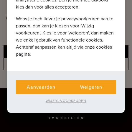
kies dan voor alles accepteren.
WAT KUNNEN WE VOOR U BETEKENEN
Wens je toch liever je privacyvoorkeuren aan te
passen, dan kan je kiezen voor 'Wijzig
Ontdek onze extra diensten
voorkeuren'. Kies je voor 'weigeren', dan maken
we enkel gebruik van functionele cookies.
Achteraf aanpassen kan altijd via onze cookies
Gratis schatting van uw pand
pagina.
Niet gevonden wat u zoekt?
Aanvaarden
Weigeren
WIJZIG VOORKEUREN