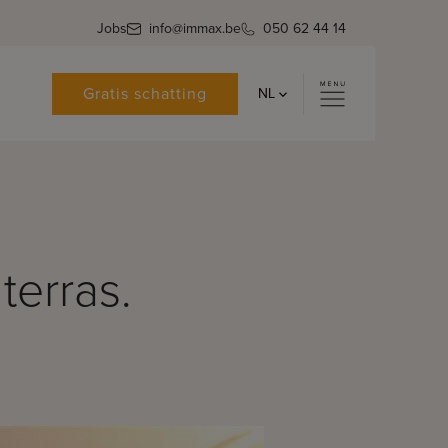
Jobs
info@immax.be
050 62 44 14
Gratis schatting
NL
terras.