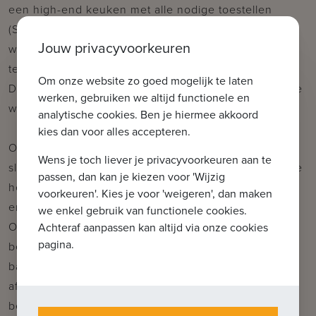
een high-end keuken met alle nodige toestellen
(Siemens) met naast de vele kastruimte ook een
Jouw privacyvoorkeuren
wijnfrigo. Aansluitend bevindt zich de berging, met
technische ruimte en mogelijkheid tot wasruimte.
Om onze website zo goed mogelijk te laten
Daarnaast vinden we ook een inpandige garage in de
werken, gebruiken we altijd functionele en
woning.
analytische cookies. Ben je hiermee akkoord
kies dan voor alles accepteren.
Op de eerste verdieping bevinden zich 4 ruime
Wens je toch liever je privacyvoorkeuren aan te
slaapkamers, waarvan 1 met dressing. Daarnaast twee
passen, dan kan je kiezen voor 'Wijzig
hedendaagse en kwalitatief afgewerkte badkamers,
voorkeuren'. Kies je voor 'weigeren', dan maken
en een afzonderlijk toilet.
we enkel gebruik van functionele cookies.
Op het tweede verdiep bevindt zich de master
Achteraf aanpassen kan altijd via onze cookies
pagina.
bedroom met elektrische haard ingericht met
badkamer voorzien van dubbele wastafel, ligbad en
afzonderlijk toilet. Daarnaast is er nog een ruime
berging.