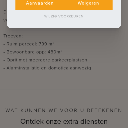
Aanvaarden
Weigeren
De aangelegde tuin is volledig omheind en voorzien
WIJZIG VOORKEUREN
van terras, oprit en automatische toegangspoort.
Troeven:
- Ruim perceel: 799 m²
- Bewoonbare opp: 480m²
- Oprit met meerdere parkeerplaatsen
- Alarminstallatie en domotica aanwezig
WAT KUNNEN WE VOOR U BETEKENEN
Ontdek onze extra diensten