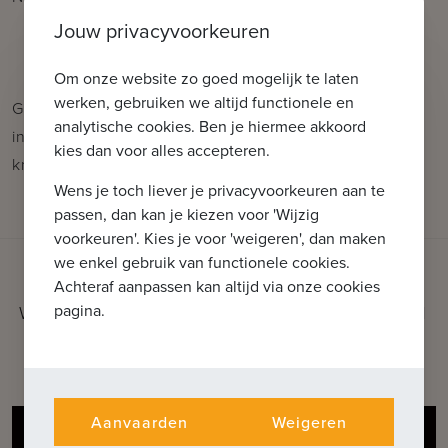
Jouw privacyvoorkeuren
Om onze website zo goed mogelijk te laten
werken, gebruiken we altijd functionele en
Geeft u gerust een seintje indien u bijkomende
analytische cookies. Ben je hiermee akkoord
informatie wenst: tel. : 050 62 44 14 of via
kies dan voor alles accepteren.
knokke@immax.be
Wens je toch liever je privacyvoorkeuren aan te
passen, dan kan je kiezen voor 'Wijzig
voorkeuren'. Kies je voor 'weigeren', dan maken
we enkel gebruik van functionele cookies.
Achteraf aanpassen kan altijd via onze cookies
pagina.
WAT KUNNEN WE VOOR U BETEKENEN
Ontdek onze extra diensten
Aanvaarden
Weigeren
Gratis schatting van uw pand