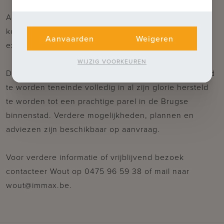
Achteraan het perceel ligt het gerenoveerde
koetshuis met gelijkvloers en verdieping waar nog
Aanvaarden
Weigeren
extra hotelkamers verder kunnen ingericht worden.
WIJZIG VOORKEUREN
Dit unieke historische pand dient verder gerenoveerd
te worden teneinde volledig in al zijn glorie hersteld
te worden tot een prachtige parel in de Brugse
binnenstad. Verdere mogelijkheden, plannen en
adviezen zijn beschikbaar op aanvraag.
Voor verdere informatie of vrijblijvend bezoek
contacteer Wout op 0475 96 59 38 of mail naar
wout@immax.be.