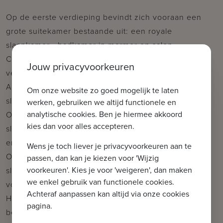
Op de eerste verdieping bevindt zich vooraan een
grote suitekamer bestaande uit: een royale
slaapkamer - badkamer in marmer en salon.
Centraal op dit verdiep werd een polyvalente
Jouw privacyvoorkeuren
vergaderruimte voorzien.
Achteraan bevindt zich een tweede grote
Om onze website zo goed mogelijk te laten
slaapkamer/hotelkamer met bijhorende badkamer.
werken, gebruiken we altijd functionele en
analytische cookies. Ben je hiermee akkoord
Op de tweede verdieping bevinden zich 4
kies dan voor alles accepteren.
slaapkamers/hotelkamers met telkens een badkamer
en apart toilet.
Wens je toch liever je privacyvoorkeuren aan te
Op de dakverdieping werden eveneens 4
passen, dan kan je kiezen voor 'Wijzig
voorkeuren'. Kies je voor 'weigeren', dan maken
slaapkamers/hotelkamers met badkamer en toilet
we enkel gebruik van functionele cookies.
voorzien.
Achteraf aanpassen kan altijd via onze cookies
Het gebouw is quasi volledig onderkelderd en
pagina.
beschikt tevens over een lift achteraan het gebouw.