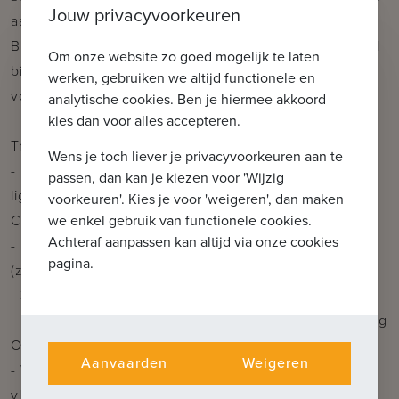
Jouw privacyvoorkeuren
aan een E-peil van 20 waardoor deze het label van
BEN - woning ontvangen en bijkomend een voordeel
Om onze website zo goed mogelijk te laten
biedt van vermindering van de onroerende
werken, gebruiken we altijd functionele en
voorheffing gedurende 5j.
analytische cookies. Ben je hiermee akkoord
kies dan voor alles accepteren.
Troeven:
Wens je toch liever je privacyvoorkeuren aan te
- Moderne & duurzame open bebouwing op centrale
passen, dan kan je kiezen voor 'Wijzig
ligging (vlotte bereikbaarheid) vlakbij Oostkamp
voorkeuren'. Kies je voor 'weigeren', dan maken
we enkel gebruik van functionele cookies.
Centrum
Achteraf aanpassen kan altijd via onze cookies
- Ruim perceel: circa 451m² met zongerichte tuin
pagina.
(zuidwesten)
- 3 slaapkamers/badkamer/douchekamer
- Energiezuinig: BEN-woning met E-peil 20-23 (korting
OV gedurende 5j)
Aanvaarden
Weigeren
- Warmtepompsysteem (lucht/water) met
vloerverwarming en zonnepanelen