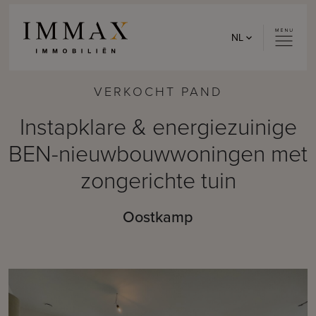
Skip to content
NL
VERKOCHT PAND
Instapklare & energiezuinige
BEN-nieuwbouwwoningen met
zongerichte tuin
Oostkamp