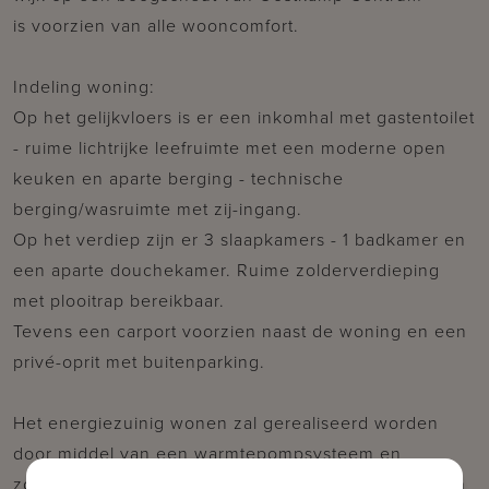
is voorzien van alle wooncomfort.
Indeling woning:
Op het gelijkvloers is er een inkomhal met gastentoilet
- ruime lichtrijke leefruimte met een moderne open
keuken en aparte berging - technische
berging/wasruimte met zij-ingang.
Op het verdiep zijn er 3 slaapkamers - 1 badkamer en
een aparte douchekamer. Ruime zolderverdieping
met plooitrap bereikbaar.
Tevens een carport voorzien naast de woning en een
privé-oprit met buitenparking.
Het energiezuinig wonen zal gerealiseerd worden
door middel van een warmtepompsysteem en
zonnepanelen, hierdoor zullen de woningen voldoen