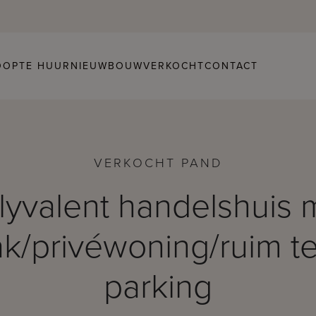
OOP
TE HUUR
NIEUWBOUW
VERKOCHT
CONTACT
VERKOCHT PAND
lyvalent handelshuis 
k/privéwoning/ruim ter
parking