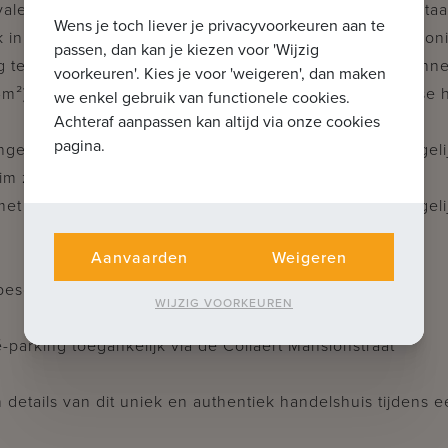
valent handelshuis 'Afspanning 't Oud Handbogenhof' staa
Wens je toch liever je privacyvoorkeuren aan te
k in het centrum van Brugge. De combinatie van een won
passen, dan kan je kiezen voor 'Wijzig
terras en privé-parking zijn uniek in de historische binn
voorkeuren'. Kies je voor 'weigeren', dan maken
m²) is gelegen vlakbij St-Gilliskerk omringd door diverse h
we enkel gebruik van functionele cookies.
Achteraf aanpassen kan altijd via onze cookies
pagina.
ngerichte keuken - restaurant met bar - uitbreiding mogeli
uim zonnig terras
et mogelijkheid tot 4 à 6 slaapkamers - eventueel mogelij
Aanvaarden
Weigeren
 beschermd erfgoed - geen overname handelsfonds.
WIJZIG VOORKEUREN
é-parking toegankelijk via de Collaert Mansionstraat
 details van dit uniek en authentiek handelshuis tijdens 