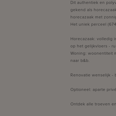
Dit authentiek en poly
gekend als horecazaa
horecazaak met zonnig 
Het uniek perceel (674
Horecazaak: volledig i
op het gelijkvloers - r
Woning: woonentiteit m
naar b&b.
Renovatie wenselijk -
Optioneel: aparte priv
Ontdek alle troeven en