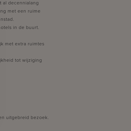
t al decennialang
ing met een ruime
enstad.
otels in de buurt.
jk met extra ruimtes
kheid tot wijziging
een uitgebreid bezoek.