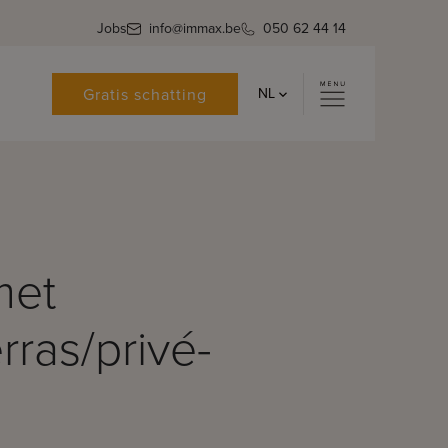
Jobs
info@immax.be
050 62 44 14
Gratis schatting
NL
met
ras/privé-