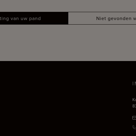
tting van uw pand
Niet gevonden w
K
8