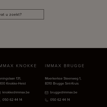
at u zoekt?
IMMAX KNOKKE
IMMAX BRUGGE
oningslaan 131,
Moerkerkse Steenweg 1,
300 Knokke-Heist
8310 Brugge Sint-Kruis
knokke@immax.be
brugge@immax.be
050 62 44 14
050 62 44 14