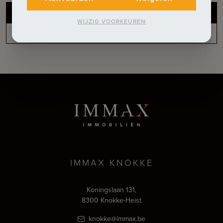
Gratis schatting van uw pand
WIJZIG VOORKEUREN
Niet gevonden wat u zoekt?
IMMAX KNOKKE
Koningslaan 131,
8300 Knokke-Heist
knokke@immax.be