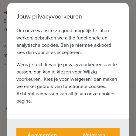
Hoogte: 2 m 04
Jouw privacyvoorkeuren
Breedte; 2,75 m - poort: 2,30 m
Diepte: 10,95 m
Om onze website zo goed mogelijk te laten
werken, gebruiken we altijd functionele en
analytische cookies. Ben je hiermee akkoord
Aarzel niet om contact met ons op te nemen voor
kies dan voor alles accepteren.
meer informatie: tel.: 050 62 44 14 of via
knokke@immax.be.
Wens je toch liever je privacyvoorkeuren aan te
passen, dan kan je kiezen voor 'Wijzig
voorkeuren'. Kies je voor 'weigeren', dan maken
we enkel gebruik van functionele cookies.
Achteraf aanpassen kan altijd via onze cookies
pagina.
WAT KUNNEN WE VOOR U BETEKENEN
Ontdek onze extra diensten
Aanvaarden
Weigeren