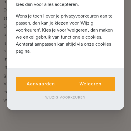
horeca en openbaar vervoer
kies dan voor alles accepteren.
Deze eigendom vormt de perfecte basis voor een
Wens je toch liever je privacyvoorkeuren aan te
stijlvolle en rendabele herontwikkeling.
passen, dan kan je kiezen voor 'Wijzig
Dankzij de vergunning en topligging is dit een ideale
voorkeuren'. Kies je voor 'weigeren', dan maken
opportuniteit voor investeerders, ontwikkelaars of
we enkel gebruik van functionele cookies.
gezinnen die een meergezinswoning willen
Achteraf aanpassen kan altijd via onze cookies
realiseren.
pagina.
Interesse? Neem vandaag nog contact op voor meer
info, plannen of een plaatsbezoek. Wij begeleiden u
graag van visie tot realisatie.
Voor verdere informatie of een vrijblijvend bezoek
Aanvaarden
Weigeren
contacteer Wout op 0475 96 59 38 of mail naar
WIJZIG VOORKEUREN
wout@immax.be