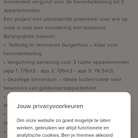
momenteel vergund voor de herontwikkeling tot 3
appartementen.
Een project met uitzonderlijk potentieel voor wie op
zoek is naar een investering met toekomst.
Belangrijkste troeven:
• ️ Volledig te renoveren burgerhuis – klaar voor
herontwikkeling
• Vergunning aanwezig voor 3 ruime appartementen
(app 1: 176m2 - app 2: 126m2 - app 3: 76,5m2)
• Gezellige binnentuin – ideale buitenruimte voor
bewoners van gelijkvloersappartement
• 3 garages & een fietsstalling – een absolute
Jouw privacyvoorkeuren
meerwaarde in Brugge centrum
• ️ Authentieke elementen aanwezig: hoge plafonds,
Om onze website zo goed mogelijk te laten
originele trap, historische gevel
werken, gebruiken we altijd functionele en
• Toplocatie, op wandelafstand van de Markt, winkels,
analytische cookies. Ben je hiermee akkoord