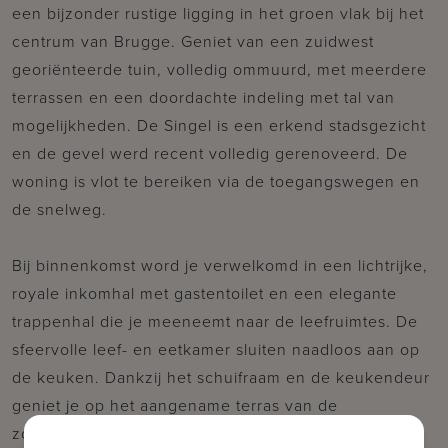
een bijzonder rustige ligging in het groen vlak bij het
centrum van Brugge. Geniet van een zuidwest
georiënteerde tuin, volledig ommuurd, met meerdere
terrassen en een doordachte indeling met tal van
mogelijkheden. De Singel is een erkend stadsgezicht
en de gevel werd recent volledig gerenoveerd. De
woning is vlot te bereiken via de toegangswegen en
de snelweg.
Bij binnenkomst word je verwelkomd in een lichtrijke,
royale inkomhal met gastentoilet en een elegante
trappenhal die je meeneemt naar de leefruimtes. De
sfeervolle leef- en eetkamer sluiten naadloos aan op
de keuken. Dankzij het schuifraam en de keukendeur
geniet je op het aangename terras van de
zonnestralen én een prachtig uitzicht op de