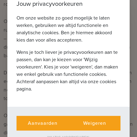
Jouw privacyvoorkeuren
romantische tuin.
Om onze website zo goed mogelijk te laten
Op het tussenverdiep bevindt zich een veelzijdige
werken, gebruiken we altijd functionele en
ruimte – perfect als bureau, leeshoek of hobbykamer
analytische cookies. Ben je hiermee akkoord
– met daarnaast een extra kamer die ideaal is als
kies dan voor alles accepteren.
dressing of logeerkamer, met directe toegang tot een
Wens je toch liever je privacyvoorkeuren aan te
badkamer.
passen, dan kan je kiezen voor 'Wijzig
voorkeuren'. Kies je voor 'weigeren', dan maken
De tweede verdieping telt twee ruime slaapkamers en
we enkel gebruik van functionele cookies.
een gedeelde badkamer. Op de derde verdieping zijn
Achteraf aanpassen kan altijd via onze cookies
pagina.
nog eens twee kamers terug te vinden, met toegang
tot de zolder via een uitschuifbare trap.
Op het gelijkvloers vind je een ruime inpandige
Aanvaarden
Weigeren
garage, een praktische wasplaats, extra bergruimte én
directe toegang tot de zonnige tuin en het terras –