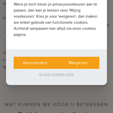
terras (36m²)
Wens je toch liever je privacyvoorkeuren aan te
passen, dan kan je kiezen voor 'Wijzig
- moderne technieken | duurzame materialen |
voorkeuren'. Kies je voor 'weigeren', dan maken
energiezuinig (zonnepanelen)
we enkel gebruik van functionele cookies.
- afwerking met ingemaakte kasten met led-verlichting
Achteraf aanpassen kan altijd via onze cookies
- airconditioning
pagina.
- optioneel: keuze uit garagebox of staanplaats
Voor verdere informatie of vrijblijvend bezoek
contacteer Wout op 0475 96 59 38 of mail naar
Aanvaarden
Weigeren
Wout@immax.be.
WIJZIG VOORKEUREN
WAT KUNNEN WE VOOR U BETEKENEN