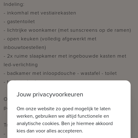
Indeling:
- inkomhal met vestiairekasten
- gastentoilet
- lichtrijke woonkamer (met sunscreens op de ramen)
- open keuken (volledig afgewerkt met
inbouwtoestellen)
- 2x ruime slaapkamer met ingebouwde kasten met
led-verlichting
- badkamer met inloopdouche - wastafel - toilet
- technische berging
Jouw privacyvoorkeuren
Optioneel: mogelijkheid tot aankoop ondergrondse
parking of garagebox.
Om onze website zo goed mogelijk te laten
werken, gebruiken we altijd functionele en
analytische cookies. Ben je hiermee akkoord
Troeven:
kies dan voor alles accepteren.
- instapklare penthouse op topligging met zongericht