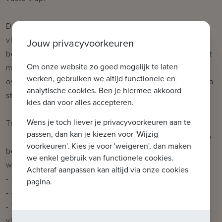
De woning wordt uitgerust met warmtepomp,
vloerverwarming, zonnepanelen en superisolerende
Jouw privacyvoorkeuren
beglazing. Zo geniet je van energiezuinig wonen met
Om onze website zo goed mogelijk te laten
maximaal comfort. Tenslotte beschikt deze woning
werken, gebruiken we altijd functionele en
over een regenwaterput van 10.000 liter en een extra
analytische cookies. Ben je hiermee akkoord
staanplaats vóór de woning.
kies dan voor alles accepteren.
Wens je toch liever je privacyvoorkeuren aan te
Troeven:
passen, dan kan je kiezen voor 'Wijzig
- Centrale ligging in een kindvriendelijke buurt (vlotte
voorkeuren'. Kies je voor 'weigeren', dan maken
bereikbaarheid) vlakbij centrum Brugge en diverse
we enkel gebruik van functionele cookies.
winkels
Achteraf aanpassen kan altijd via onze cookies
- 348m² grondoppervlakte met zongerichte tuin
pagina.
- 4 tot 5 volwaardige slaapkamers
- Warmtepompsysteem (lucht/water) met
vloerverwarming op het gelijkvloers & 1e verdiep