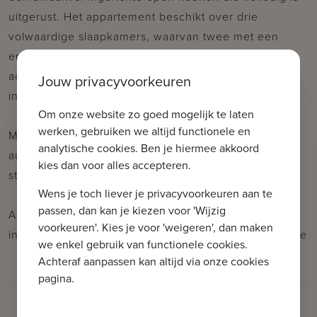
uitgerust. Het appartement beschikt over drie
volwaardige slaapkamers, waarvan twee met een
ensuite douchekamer en toegang tot het
achterliggende terras. Twee kelderbergingen zijn
Jouw privacyvoorkeuren
inbegrepen in de prijs.
Om onze website zo goed mogelijk te laten
werken, gebruiken we altijd functionele en
Mogelijkheid tot aankoop/huren van een
analytische cookies. Ben je hiermee akkoord
autostaanplaats/garagebox in de nabije omgeving!
kies dan voor alles accepteren.
stedenbouwkundige inlichtingen in aanvraag
Wens je toch liever je privacyvoorkeuren aan te
passen, dan kan je kiezen voor 'Wijzig
Aarzel niet om ons te contacteren voor meer
voorkeuren'. Kies je voor 'weigeren', dan maken
informatie: tel.: 050 62 44 14 of via knokke@immax.be
we enkel gebruik van functionele cookies.
Achteraf aanpassen kan altijd via onze cookies
pagina.