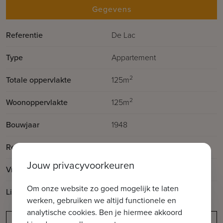
Gegevens
Referentie
De Lac
Type
Appartement
2
Totale oppervlakte
125m
2
Woonoppervlakte
125m
Bouwjaar
1948
Renovatiejaar
2022
Jouw privacyvoorkeuren
Vrij op
Vanaf akte
Om onze website zo goed mogelijk te laten
Lift aanwezig
Ja
werken, gebruiken we altijd functionele en
analytische cookies. Ben je hiermee akkoord
Meldingsplicht