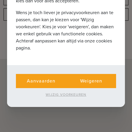
kies dan voor alles accepteren.
Wens je toch liever je privacyvoorkeuren aan te
Indeling
passen, dan kan je kiezen voor 'Wijzig
voorkeuren'. Kies je voor 'weigeren', dan maken
we enkel gebruik van functionele cookies.
Achteraf aanpassen kan altijd via onze cookies
pagina.
Aanvaarden
Weigeren
WIJZIG VOORKEUREN