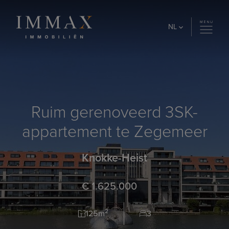
Skip to content
NL
Ruim gerenoveerd 3SK-
appartement te Zegemeer
Knokke-Heist
€ 1.625.000
2
125m
3