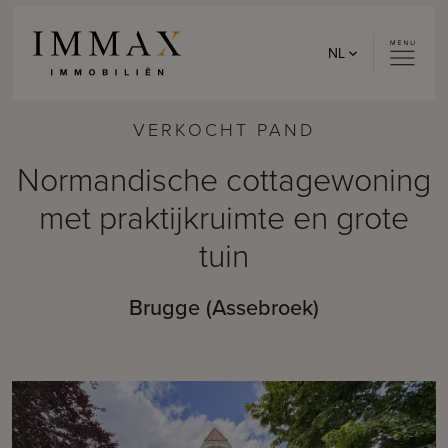
Skip to content
NL
VERKOCHT PAND
Normandische cottagewoning
met praktijkruimte en grote
tuin
Brugge (Assebroek)