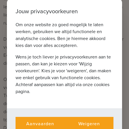
leefruimte met open haard, een extra salonhoek, een
Jouw privacyvoorkeuren
lichtrijke keuken met eetplaats, een bureelruimte,
ruime kelderberging, wasplaats en stookruimte.
Om onze website zo goed mogelijk te laten
werken, gebruiken we altijd functionele en
analytische cookies. Ben je hiermee akkoord
De idyllische tuin is een oase van rust, omgeven door
kies dan voor alles accepteren.
volwassen leibomen, beuken en diverse zithoekjes.
Een authentieke bunker voegt extra karakter toe aan
Wens je toch liever je privacyvoorkeuren aan te
dit unieke eigendom.
passen, dan kan je kiezen voor 'Wijzig
voorkeuren'. Kies je voor 'weigeren', dan maken
we enkel gebruik van functionele cookies.
Op de eerste verdieping bevinden zich vier
Achteraf aanpassen kan altijd via onze cookies
volwaardige slaapkamers met toegang tot terrassen.
pagina.
Twee slaapkamers beschikken over een eigen
dressing. Daarnaast zijn er twee stijlvolle
doucheruimtes, waarvan één met toilet, allen
toegankelijk via de nachthal.
Aanvaarden
Weigeren
De ruime zolderverdieping biedt nog tal van