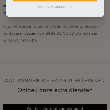
mogelijkheden als extra opslagruimte of bijkomende
WIJZIG VOORKEUREN
inrichting.
Voor verdere informatie of een vrijblijvend bezoek
contacteer Jurgen op 0493 33 05 53 of mail naar
jurgen@immax.be
WAT KUNNEN WE VOOR U BETEKENEN
Ontdek onze extra diensten
Gratis schatting van uw pand