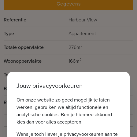
Gegevens
Referentie
Harbour View
Type
Appartement
2
Totale oppervlakte
276m
2
Woonoppervlakte
166m
2
Terrasoppervlakte
110m
Jouw privacyvoorkeuren
Bouwjaar
2007
Om onze website zo goed mogelijk te laten
Renovatiejaar
2024
werken, gebruiken we altijd functionele en
analytische cookies. Ben je hiermee akkoord
Meldingsplicht
kies dan voor alles accepteren.
Wens je toch liever je privacyvoorkeuren aan te