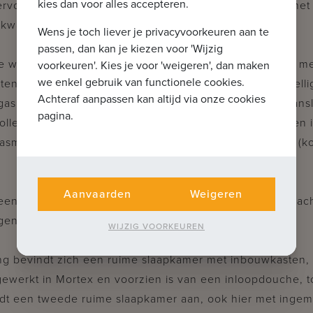
kies dan voor alles accepteren.
rvolle woning onderging in 2018 een totaalrenovatie met 
walitatieve materialen.
Wens je toch liever je privacyvoorkeuren aan te
passen, dan kan je kiezen voor 'Wijzig
de woning kom je terecht in een uitnodigende inkomhal me
voorkeuren'. Kies je voor 'weigeren', dan maken
we enkel gebruik van functionele cookies.
ntoilet. De lichtrijke leefruimte straalt warmte en gezell
Achteraf aanpassen kan altijd via onze cookies
gashaard die het geheel nog sfeervoller kan maken. Aansl
pagina.
olledig werd uitgerust met hoogwaardige toestellen: een 
asmachine, frigo, diepvries én een luxe Aqualex-kraan (k
Aanvaarden
Weigeren
 een handige berging met aansluitingen voor een wasmach
gen.
WIJZIG VOORKEUREN
ng bevindt zich een ruime slaapkamer met inbouwkasten, e
ewerkt in Mortex en voorzien is van een inloopdouche, to
dt een tweede ruime slaapkamer aan, ook hier met ingem