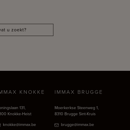
at u zoekt?
IMMAX KNOKKE
IMMAX BRUGGE
oningslaan 131,
Moerkerkse Steenweg 1,
300 Knokke-Heist
8310 Brugge Sint-Kruis
knokke@immax.be
brugge@immax.be