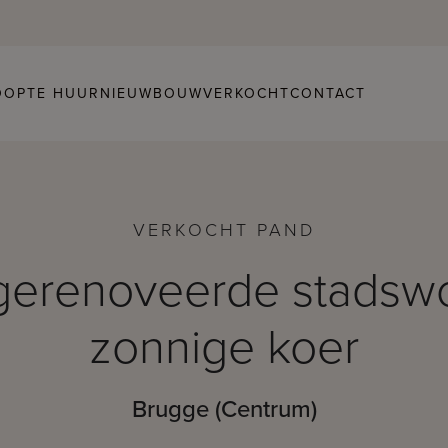
OOP
TE HUUR
NIEUWBOUW
VERKOCHT
CONTACT
VERKOCHT PAND
 gerenoveerde stadsw
zonnige koer
Brugge (Centrum)