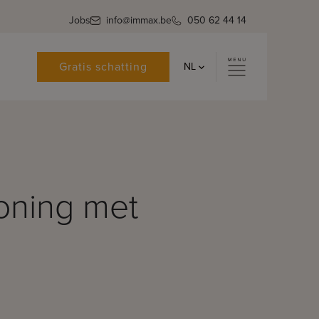
Jobs
info@immax.be
050 62 44 14
Gratis schatting
NL
oning met