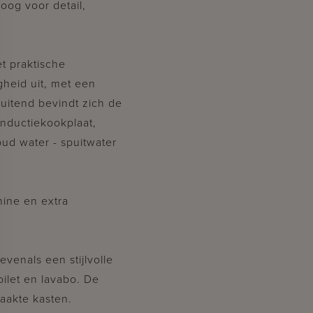
oog voor detail,
t praktische
igheid uit, met een
uitend bevindt zich de
inductiekookplaat,
oud water - spuitwater
ine en extra
venals een stijlvolle
ilet en lavabo. De
aakte kasten.