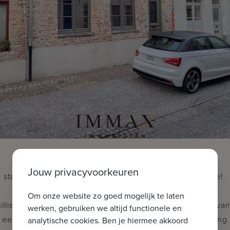
Jouw privacyvoorkeuren
 stadswoning met zonnige binnenkoer in hartje Brugge!
Om onze website zo goed mogelijk te laten
Gilliskwartier, een rustige en charmante wijk in het hart v
werken, gebruiken we altijd functionele en
 een verrassend ruime en volledig gerenoveerde woning
analytische cookies. Ben je hiermee akkoord