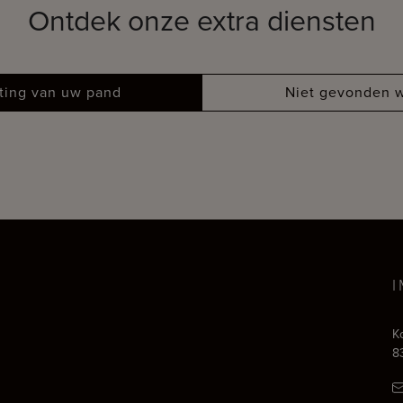
Ontdek onze extra diensten
tting van uw pand
Niet gevonden w
K
8