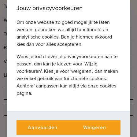
2
Totale oppervlakte
156.07m
Jouw privacyvoorkeuren
2
Woonoppervlakte
136.49m
Om onze website zo goed mogelijk te laten
werken, gebruiken we altijd functionele en
2
Terrasoppervlakte
19.58m
analytische cookies. Ben je hiermee akkoord
kies dan voor alles accepteren.
Bouwjaar
2024
Wens je toch liever je privacyvoorkeuren aan te
Vrij op
Vanaf akte
passen, dan kan je kiezen voor 'Wijzig
voorkeuren'. Kies je voor 'weigeren', dan maken
Lift aanwezig
Ja
we enkel gebruik van functionele cookies.
Achteraf aanpassen kan altijd via onze cookies
pagina.
Meldingsplicht
Indeling
Aanvaarden
Weigeren