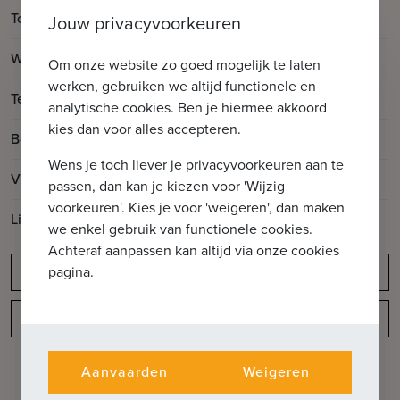
2
Totale oppervlakte
188.77m
Jouw privacyvoorkeuren
2
Woonoppervlakte
159.67m
Om onze website zo goed mogelijk te laten
werken, gebruiken we altijd functionele en
2
Terrasoppervlakte
29.1m
analytische cookies. Ben je hiermee akkoord
kies dan voor alles accepteren.
Bouwjaar
2024
Wens je toch liever je privacyvoorkeuren aan te
Vrij op
Vanaf akte
passen, dan kan je kiezen voor 'Wijzig
voorkeuren'. Kies je voor 'weigeren', dan maken
Lift aanwezig
Ja
we enkel gebruik van functionele cookies.
Achteraf aanpassen kan altijd via onze cookies
pagina.
Meldingsplicht
Indeling
Aanvaarden
Weigeren