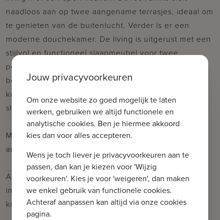
naadloos aan op twee aangename terrasjes, ideaal om
te genieten van de buitenlucht. Verder is er een
moderne douchekamer. De living is uitgerust met een
stijlvol en functioneel slaapmeubel voor twee
personen (lollipop bed). Op de bovenverdieping
Jouw privacyvoorkeuren
bevindt zich een ruime slaapkamer met ingemaakte
kasten, die garant staat voor een optimaal
Om onze website zo goed mogelijk te laten
slaapcomfort.
werken, gebruiken we altijd functionele en
analytische cookies. Ben je hiermee akkoord
kies dan voor alles accepteren.
Mogelijkheid tot aankoop van een
autostaanplaats/garagebox in de nabije omgeving!
Wens je toch liever je privacyvoorkeuren aan te
passen, dan kan je kiezen voor 'Wijzig
Aarzel niet om ons te contacteren voor meer
voorkeuren'. Kies je voor 'weigeren', dan maken
we enkel gebruik van functionele cookies.
informatie: tel. : 050 62 44 14 of via
Achteraf aanpassen kan altijd via onze cookies
knokke@immax.be
pagina.