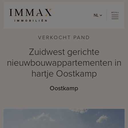
Skip to content
NL
VERKOCHT PAND
Zuidwest gerichte
nieuwbouwappartementen in
hartje Oostkamp
Oostkamp