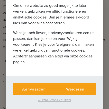
Om onze website zo goed mogelijk te laten
leefruimte met eetruimte, living en open keuken
werken, gebruiken we altijd functionele en
voorzien van alle nodige installaties - berging
analytische cookies. Ben je hiermee akkoord
aanpalend aan de open keuken met wasplaats -
kies dan voor alles accepteren.
zuidgericht terras van 9,70m² - nachthal met toilet - 2
Wens je toch liever je privacyvoorkeuren aan te
volwaardige slaapkamers - badkamer met
passen, dan kan je kiezen voor 'Wijzig
inloopdouche en dubbele lavabo - staanplaats/carport
voorkeuren'. Kies je voor 'weigeren', dan maken
op de private bovengrondse parking.
we enkel gebruik van functionele cookies.
Achteraf aanpassen kan altijd via onze cookies
Troeven:
pagina.
- Centrale, maar rustige ligging in hartje Oostkamp
- Kleinschalige en hoogwaardige residentie
- Lichtrijke appartementen met zonnige terrassen
- Private bovengrondse parking
Aanvaarden
Weigeren
- Aankoop onder 6% btw mogelijk
WIJZIG VOORKEUREN
Voor verdere informatie of vrijblijvend bezoek