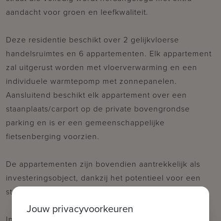
aandacht voor groen en leefkwaliteit.
Deze residentie beschikt over 2 gelijkvloerse
handelsruimtes en 6 appartementen. Elk appartement
zal uitgerust worden met vloerverwarming en een
individuele warmtepomp met zonnepanelen.
Aansluitend beschikt elk appartement over een
staanplaats/carport op de private bovengrondse
parking en is er een gemeenschappelijke
fietsenberging voorzien.
De appartementen zijn bovendien aantrekkelijk als
investeringsobject, dankzij het potentieel voor een
stabiel en interessant rendement van meer dan 3%!
Jouw privacyvoorkeuren
Indeling appartement 2.1: inkom in ruime en lichtrijke