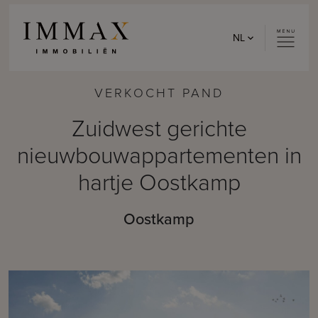
Skip to content
NL
VERKOCHT PAND
Zuidwest gerichte
nieuwbouwappartementen in
hartje Oostkamp
Oostkamp