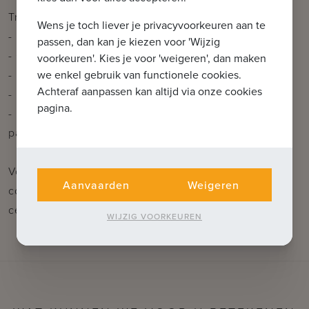
Troeven:
Wens je toch liever je privacyvoorkeuren aan te
- Uitstekende zichtbaarheid met AAA locatie!
passen, dan kan je kiezen voor 'Wijzig
- Centrale, maar rustige ligging in hartje Oostkamp
voorkeuren'. Kies je voor 'weigeren', dan maken
we enkel gebruik van functionele cookies.
- Kleinschalige en hoogwaardige residentie
Achteraf aanpassen kan altijd via onze cookies
- Lichtrijke handelsruimte met zonnige terrassen
pagina.
- Private bovengrondse parking + voldoende
parkeermogelijkheden in de straat
Voor verdere informatie of vrijblijvend bezoek
Aanvaarden
Weigeren
contacteer Céline op 0476 60 60 23 of mail naar
celine@immax.be
WIJZIG VOORKEUREN