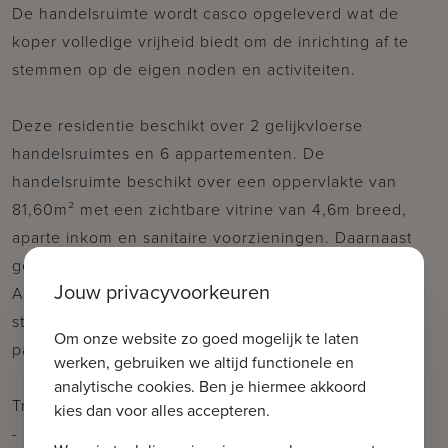
De handelsruimte wordt casco opgeleverd wat de
koper volledige vrijheid biedt om de inrichting af te
stemmen op de eigen noden en activiteiten.
Deze residentie beschikt over 2 gelijkvloerse
handelsruimtes en 6 appartementen. De
handelsruimte beschikt over een oppervlakte van
81,60m² met een zichtbare vitrine van 4,6m breed,
aparte inkom en sanitaire voorzieningen. Daarnaast
geniet de handelsruimte van een zuidgericht terras.
Jouw privacyvoorkeuren
Aansluitend beschikt elk eenheid over een
staanplaats/carport op de private bovengrondse
Om onze website zo goed mogelijk te laten
parking.
werken, gebruiken we altijd functionele en
analytische cookies. Ben je hiermee akkoord
Troeven:
kies dan voor alles accepteren.
- Uitstekende zichtbaarheid met AAA locatie!