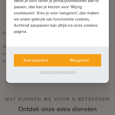
Wens je toch liever je privacyvoorkeuren aan te
- Centrale, maar rustige ligging in hartje Oostkamp
passen, dan kan je kiezen voor 'Wijzig
- Kleinschalige en hoogwaardige residentie
voorkeuren'. Kies je voor 'weigeren', dan maken
- Lichtrijke handelsruimte met zonnige terrassen
we enkel gebruik van functionele cookies.
- Private bovengrondse parking + voldoende
Achteraf aanpassen kan altijd via onze cookies
pagina.
parkeermogelijkheden in de straat
Voor verdere informatie of vrijblijvend bezoek
contacteer Céline op 0476 60 60 23 of mail naar
Aanvaarden
Weigeren
celine@immax.be
WIJZIG VOORKEUREN
WAT KUNNEN WE VOOR U BETEKENEN
Ontdek onze extra diensten