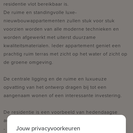
residentie vlot bereikbaar is.
De ruime en standingvolle luxe-
nieuwbouwappartementen zullen stuk voor stuk
voorzien worden van alle moderne technieken en
worden afgewerkt met uiterst duurzame
kwaliteitsmaterialen. Ieder appartement geniet een
prachtig ruim terras met zicht op het water of zicht op
de groene omgeving.
De centrale ligging en de ruime en luxueuze
opvatting van het ontwerp dragen bij tot een
aangenaam wonen of een interessante investering.
De residentie is een voorbeeld van hedendaagse
architectuur:
Jouw privacyvoorkeuren
- ruim zowel naar leefruimtes als naar terrassen.