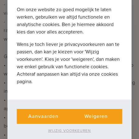
- gezond ademend wegens zijn traditionele manier
Om onze website zo goed mogelijk te laten
van bouwen
werken, gebruiken we altijd functionele en
- onderhoudsvriendelijk door het gebruik van pvc
analytische cookies. Ben je hiermee akkoord
ramen, isolerend door de sterk doorgedreven vloer-,
kies dan voor alles accepteren.
wand- en gevelisolatie.
Wens je toch liever je privacyvoorkeuren aan te
passen, dan kan je kiezen voor 'Wijzig
Grootste troeven:
voorkeuren'. Kies je voor 'weigeren', dan maken
• Prachtige locatie met zicht op de Damse Vaart en op
we enkel gebruik van functionele cookies.
wandelafstand van Brugge Centrum
Achteraf aanpassen kan altijd via onze cookies
pagina.
• BEN (Bijna Energie Neutraal): Warmtepomp aanwezig
in ieder appartement
• Ruime keuze aan zowel 1-, 2- of 3-slaapkamer
appartementen
Aanvaarden
Weigeren
• Ondergrondse staanplaatsen of garageboxen ter
beschikking
WIJZIG VOORKEUREN
• Moderne architectuur en duurzame