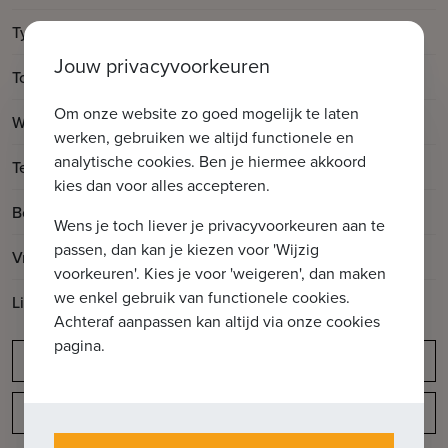
Type
Appartement
Jouw privacyvoorkeuren
2
Totale oppervlakte
111m
Om onze website zo goed mogelijk te laten
2
Woonoppervlakte
95m
werken, gebruiken we altijd functionele en
analytische cookies. Ben je hiermee akkoord
2
Terrasoppervlakte
16m
kies dan voor alles accepteren.
Bouwjaar
2025
Wens je toch liever je privacyvoorkeuren aan te
passen, dan kan je kiezen voor 'Wijzig
Vrij op
Bij oplevering
voorkeuren'. Kies je voor 'weigeren', dan maken
we enkel gebruik van functionele cookies.
Lift aanwezig
Ja
Achteraf aanpassen kan altijd via onze cookies
pagina.
Meldingsplicht
Indeling