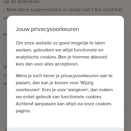
op de Kolenkaai
- Meerdere supermarkten in straal van 1 km rond het
project
- Op wandelafstand van de Grote Markt van Brugge
Jouw privacyvoorkeuren
en 't Zand
- Loop- en fietsroutes rond Brugge
Om onze website zo goed mogelijk te laten
werken, gebruiken we altijd functionele en
- Fitness en zwembad op minder dan 1 km afstand
analytische cookies. Ben je hiermee akkoord
kies dan voor alles accepteren.
Voor verdere informatie of vrijblijvend bezoek
contacteer Wout op 0475 96 59 38 of mail naar
Wens je toch liever je privacyvoorkeuren aan te
passen, dan kan je kiezen voor 'Wijzig
wout@immax.be.
voorkeuren'. Kies je voor 'weigeren', dan maken
we enkel gebruik van functionele cookies.
Achteraf aanpassen kan altijd via onze cookies
pagina.
WAT KUNNEN WE VOOR U BETEKENEN