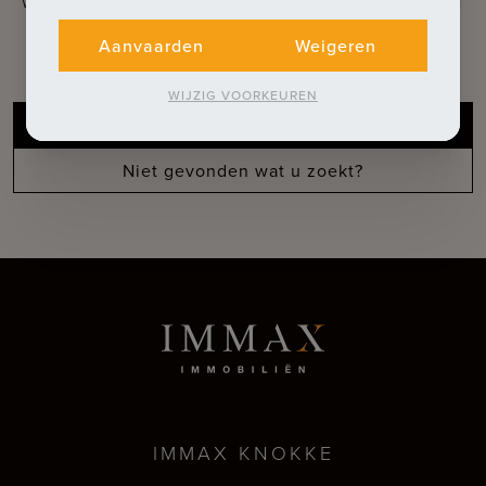
Ontdek onze extra diensten
Aanvaarden
Weigeren
WIJZIG VOORKEUREN
Gratis schatting van uw pand
Niet gevonden wat u zoekt?
IMMAX KNOKKE