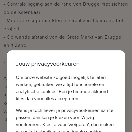
- Centrale ligging aan de rand van Brugge met zichten
op de Kolenkaai
- Meerdere supermarkten in straal van 1 km rond het
project
- Op wandelafstand van de Grote Markt van Brugge
en 't Zand
- Loop- en fietsroutes rond Brugge
- Fitness en zwembad op minder dan 1 km afstand
Jouw privacyvoorkeuren
Om onze website zo goed mogelijk te laten
Appartement A 2.1 - Appartement met volgende
werken, gebruiken we altijd functionele en
indeling:
analytische cookies. Ben je hiermee akkoord
Inkomhal met gastentoilet, leefruimte met open
kies dan voor alles accepteren.
keuken, slaapkamer met ensuite badkamer voorzien
Wens je toch liever je privacyvoorkeuren aan te
van inloopdouche en lavabo en dressing. Vanuit de
passen, dan kan je kiezen voor 'Wijzig
slaapkamer is er toegang tot het terras.
voorkeuren'. Kies je voor 'weigeren', dan maken
we enkel gebruik van functionele cookies.