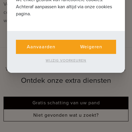
Voor verdere informatie of vrijblijvend bezoek
Achteraf aanpassen kan altijd via onze cookies
contacteer Wout op 0475 96 59 38 of mail naar
pagina.
wout@immax.be.
Aanvaarden
Weigeren
WIJZIG VOORKEUREN
WAT KUNNEN WE VOOR U BETEKENEN
Ontdek onze extra diensten
Gratis schatting van uw pand
Niet gevonden wat u zoekt?