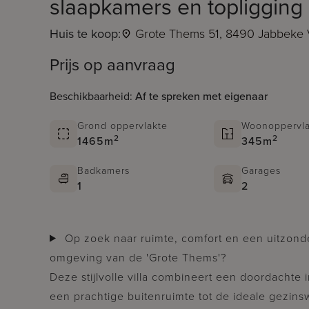
slaapkamers en topligging
Huis te koop:
Grote Thems 51, 8490 Jabbeke 
Prijs op aanvraag
Beschikbaarheid:
Af te spreken met eigenaar
Grond oppervlakte
Woonoppervla
2
2
1465m
345m
Badkamers
Garages
1
2
Op zoek naar ruimte, comfort en een uitzonderlijke woonbeleving in een groene
omgeving van de 'Grote Thems'?
Deze stijlvolle villa combineert een doordachte
een prachtige buitenruimte tot de ideale gezins