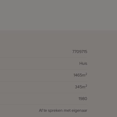
7709715
Huis
2
1465m
2
345m
1980
Af te spreken met eigenaar