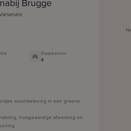
 nabij Brugge
Varsenare
Ne
kte
Slaapkamers
4
 indeling, hoogwaardige afwerking en
woning.