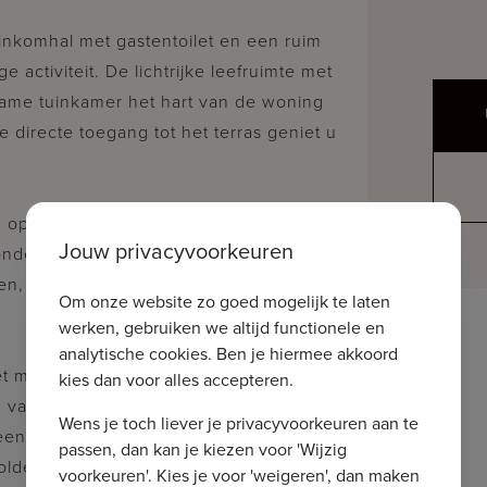
inkomhal met gastentoilet en een ruim
 activiteit. De lichtrijke leefruimte met
ame tuinkamer het hart van de woning
e directe toegang tot het terras geniet u
n op het ruime zonneterras met vaste
Jouw privacyvoorkeuren
nden met familie en vrienden. Verder
en, aparte wasplaats met douche, kelder
Om onze website zo goed mogelijk te laten
werken, gebruiken we altijd functionele en
analytische cookies. Ben je hiermee akkoord
t mezzanine toegang tot vier
kies dan voor alles accepteren.
 van wastafel. De recent vernieuwde
Wens je toch liever je privacyvoorkeuren aan te
 een jacuzzi, ruime inloopdouche en
passen, dan kan je kiezen voor 'Wijzig
older met stahoogte, ideaal als extra
voorkeuren'. Kies je voor 'weigeren', dan maken