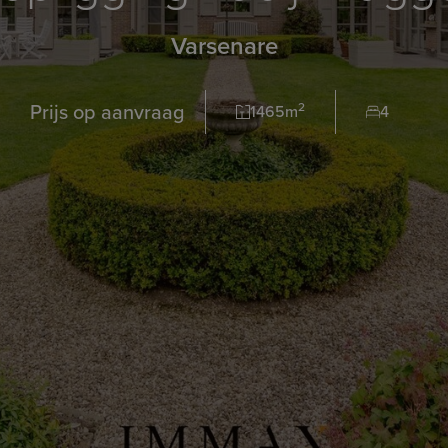
Varsenare
Prijs op aanvraag
2
1465m
4