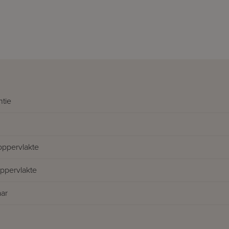
ntie
oppervlakte
pervlakte
ar