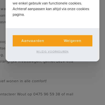
we enkel gebruik van functionele cookies.
 wat troeven: houten luiken aan alle
Achteraf aanpassen kan altijd via onze cookies
pagina.
panelen en twee regenwaterputten van
n wasmachine. Een dubbele inpandige
Aanvaarden
Weigeren
og voor rust en gezelligheid, met
tsenstalling en dubbele carport.
WIJZIG VOORKEUREN
 nabij scholen, winkels, recreatie en
langrijke invalswegen, geniet deze villa
ief wonen in alle comfort!
contacteer Wout op 0475 96 59 38 of mail