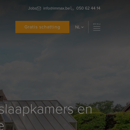
Jobs
info@immax.be
050 62 44 14
Gratis schatting
NL
4 slaapkamers en
e