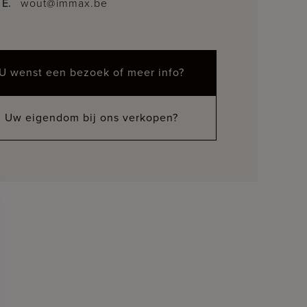
E.
wout@immax.be
U wenst een bezoek of meer info?
Uw eigendom bij ons verkopen?