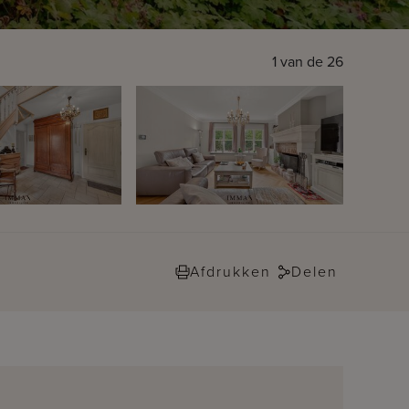
1
van de
26
Afdrukken
Delen