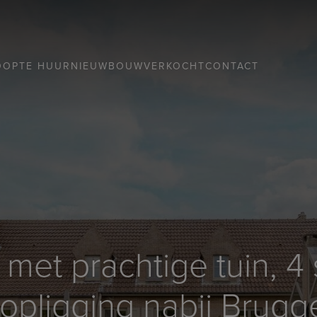
OOP
TE HUUR
NIEUWBOUW
VERKOCHT
CONTACT
 met prachtige tuin, 
topligging nabij Brugg