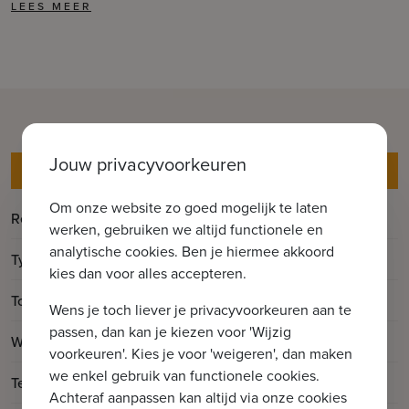
Jouw privacyvoorkeuren
Gegevens
Om onze website zo goed mogelijk te laten
Referentie
WONING 0.2
werken, gebruiken we altijd functionele en
analytische cookies. Ben je hiermee akkoord
Type
Huis
kies dan voor alles accepteren.
2
Totale oppervlakte
342m
Wens je toch liever je privacyvoorkeuren aan te
passen, dan kan je kiezen voor 'Wijzig
2
Woonoppervlakte
183.5m
voorkeuren'. Kies je voor 'weigeren', dan maken
we enkel gebruik van functionele cookies.
2
Terrasoppervlakte
11m
Achteraf aanpassen kan altijd via onze cookies