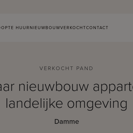
OOP
TE HUUR
NIEUWBOUW
VERKOCHT
CONTACT
VERKOCHT PAND
laar nieuwbouw appart
landelijke omgeving
Damme