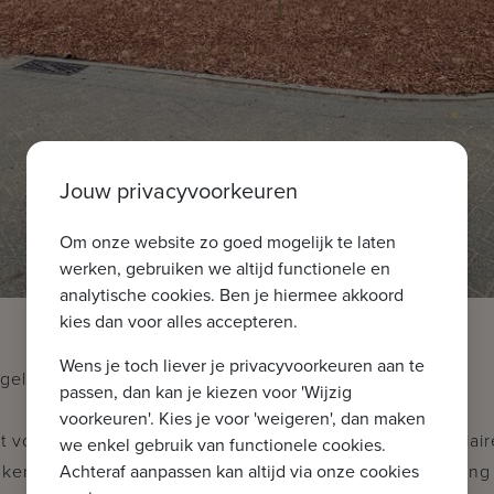
Jouw privacyvoorkeuren
Om onze website zo goed mogelijk te laten
werken, gebruiken we altijd functionele en
analytische cookies. Ben je hiermee akkoord
kies dan voor alles accepteren.
Wens je toch liever je privacyvoorkeuren aan te
lijk - ook als investering **
passen, dan kan je kiezen voor 'Wijzig
voorkeuren'. Kies je voor 'weigeren', dan maken
volgende indeling: inkomhal met gastentoilet en vestiair
we enkel gebruik van functionele cookies.
Achteraf aanpassen kan altijd via onze cookies
uken - berging aanpalend aan de keuken met voorzienin