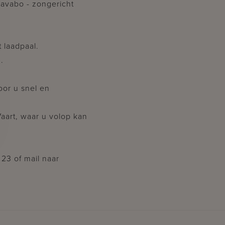
avabo - zongericht
 laadpaal.
.
oor u snel en
Vaart, waar u volop kan
23 of mail naar