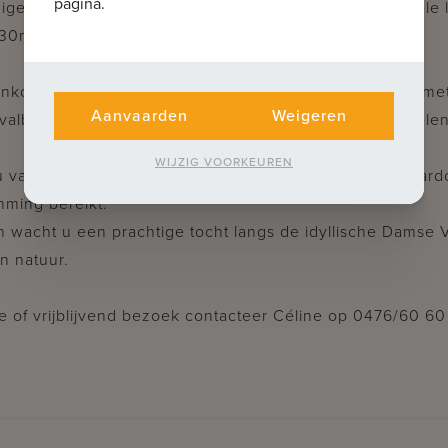
pagina.
dige slaapkamers - badkamer met bad, douche en enkele l
(30m²).
aankopen van een bovengrondse staanplaats of carport met
Aanvaarden
Weigeren
fvalberging zijn voorzien en behoren tot de gemene delen
WIJZIG VOORKEUREN
 van een vlotte verbinding naar de N49 en de A11, waard
ming bereikt.
an wacht u een prachtige tocht langs de idyllische Damse 
n natuur.
e of vrijblijvend bezoek contacteer Céline op 0476/60 60 