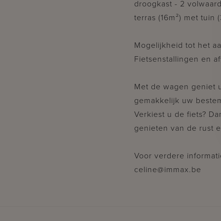
droogkast - 2 volwaar
terras (16m²) met tuin 
Mogelijkheid tot het 
Fietsenstallingen en a
Met de wagen geniet u
gemakkelijk uw bestem
Verkiest u de fiets? D
genieten van de rust e
Voor verdere informati
celine@immax.be