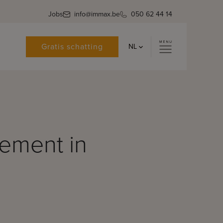
Jobs
info@immax.be
050 62 44 14
Gratis schatting
NL
ement in