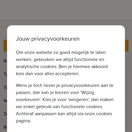
Jouw privacyvoorkeuren
Gegevens
Om onze website zo goed mogelijk te laten
werken, gebruiken we altijd functionele en
Referentie
Thornton
analytische cookies. Ben je hiermee akkoord
kies dan voor alles accepteren.
Type
Appartement
Wens je toch liever je privacyvoorkeuren aan te
2
Totale oppervlakte
172m
passen, dan kan je kiezen voor 'Wijzig
voorkeuren'. Kies je voor 'weigeren', dan maken
2
Woonoppervlakte
122m
we enkel gebruik van functionele cookies.
2
Achteraf aanpassen kan altijd via onze cookies
Terrasoppervlakte
50m
pagina.
Renovatiejaar
2023