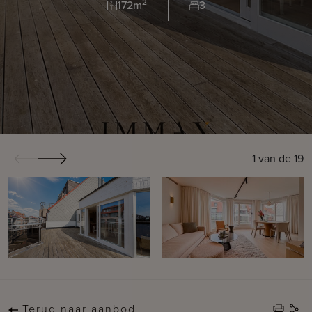
2
172m
3
1
van de
19
Terug naar aanbod