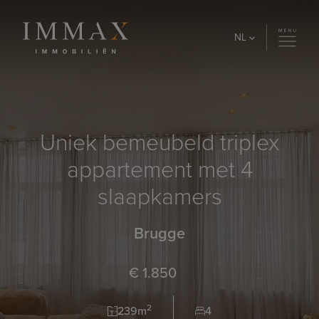
Skip to content
NL
Uniek bemeubeld triplex
appartement met 4
slaapkamers
Brugge
€ 1.850
2
239m
4