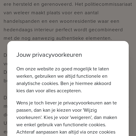
ere hersteld en gerenoveerd. Het politiecommissariaat
van weleer maakt plaats voor een aantal
handelspanden en een woonresidentie waar een
hedendaags interieur perfect wordt gecombineerd
met de nog aanwezig authentieke elementen.
Jouw privacyvoorkeuren
De handelsruimte HA2 is gelegen op de gelijkvloerse
verdieping, in het midden van het gebouw.
Om onze website zo goed mogelijk te laten
Deze heeft een oppervlakte van 108,63 m², een
werken, gebruiken we altijd functionele en
buitenruimte vooraan aan de vaart van 11,72 m².
analytische cookies. Ben je hiermee akkoord
kies dan voor alles accepteren.
De handelspanden worden casco verkocht, op deze
Wens je toch liever je privacyvoorkeuren aan te
manier kunt u de ruimte volledig zelf indelen volgens
passen, dan kan je kiezen voor 'Wijzig
de bestemming.
voorkeuren'. Kies je voor 'weigeren', dan maken
U heeft de mogelijkheid om een privatieve berging
we enkel gebruik van functionele cookies.
en/of staanplaats in de ondergrondse garage bij te
Achteraf aanpassen kan altijd via onze cookies