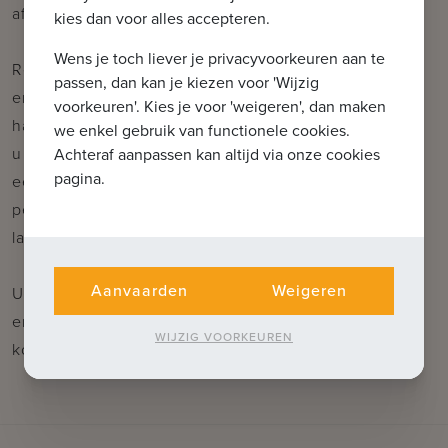
afwerking
kies dan voor alles accepteren.
Wens je toch liever je privacyvoorkeuren aan te
Residentie De Gendarmerie biedt naast residentiële
passen, dan kan je kiezen voor 'Wijzig
entiteiten ook ruime handelsruimtes aan. De
voorkeuren'. Kies je voor 'weigeren', dan maken
handelsruimtes worden casco aangeboden waardoor
we enkel gebruik van functionele cookies.
u zelf volledig kiest welke richting u uitgaat. Zowel
Achteraf aanpassen kan altijd via onze cookies
pagina.
een kantoorruimte alsook handelszaak kunnen zich
perfect huisvesten op deze commerciële topligging
langs de Brugse Ring.
Aanvaarden
Weigeren
U heeft de mogelijkheid om een privatieve berging
en/of staanplaats in de ondergrondse garage bij te
WIJZIG VOORKEUREN
kopen