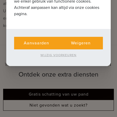
we enkel gebruik van functionele cookies.
afwerking
Achteraf aanpassen kan altijd via onze cookies
U heeft de mogelijkheid om een privatieve berging
pagina.
en/of staanplaats in de ondergrondse garage bij te
kopen
Aanvaarden
Weigeren
WIJZIG VOORKEUREN
WAT KUNNEN WE VOOR U BETEKENEN
Ontdek onze extra diensten
Gratis schatting van uw pand
Niet gevonden wat u zoekt?