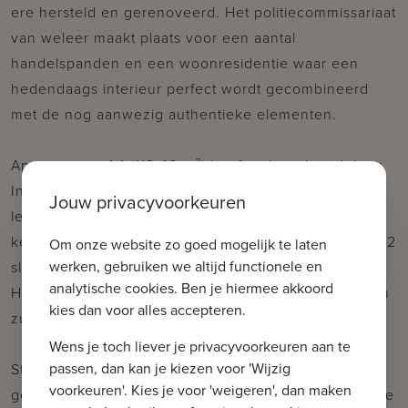
ere hersteld en gerenoveerd. Het politiecommissariaat
van weleer maakt plaats voor een aantal
handelspanden en een woonresidentie waar een
hedendaags interieur perfect wordt gecombineerd
met de nog aanwezig authentieke elementen.
Appartement A4 (118,46 m²) heeft volgende indeling:
Inkomhal met vestiaire en gastentoilet, ruimte
Jouw privacyvoorkeuren
leefruimte met open keuken aansluitend aan de
keuken een ruimte (was)berging. Ruime slaapkamer, 2
Om onze website zo goed mogelijk te laten
werken, gebruiken we altijd functionele en
slaapkamers en badkamer.
analytische cookies. Ben je hiermee akkoord
Het terras (12,55 m²) kijkt uit op de vaart en heeft een
kies dan voor alles accepteren.
zuidelijke oriëntatie.
Wens je toch liever je privacyvoorkeuren aan te
passen, dan kan je kiezen voor 'Wijzig
Stuk voor stuk pareltjes waar de sfeer van beide
voorkeuren'. Kies je voor 'weigeren', dan maken
gebouwen wordt doorgetrokken in het interieur en de