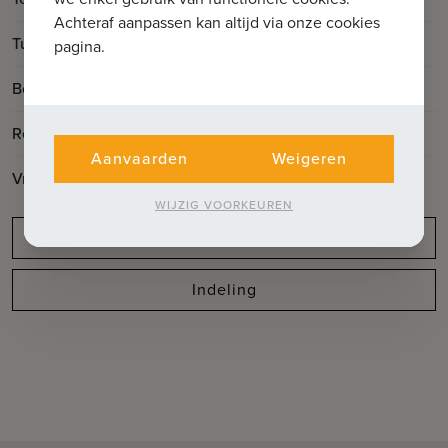
Achteraf aanpassen kan altijd via onze cookies
2
Tuinoppervlakte
162m
pagina.
Bouwjaar
1983
Renovatiejaar
2025
Aanvaarden
Weigeren
Vrij op
Vanaf akte
WIJZIG VOORKEUREN
Meldingsplicht
Indeling