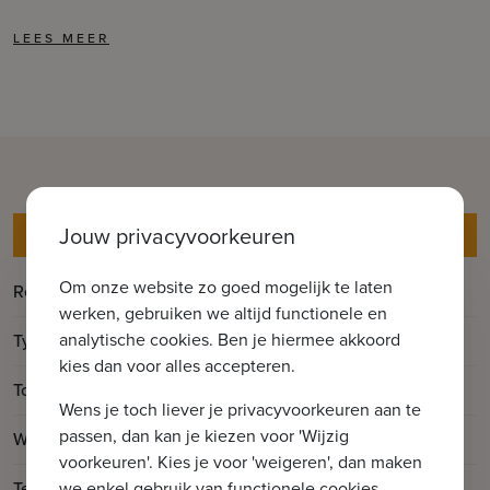
Jouw privacyvoorkeuren
Gegevens
Om onze website zo goed mogelijk te laten
Referentie
Middelburgsesteenweg 19D
werken, gebruiken we altijd functionele en
analytische cookies. Ben je hiermee akkoord
Type
Huis
kies dan voor alles accepteren.
2
Totale oppervlakte
287m
Wens je toch liever je privacyvoorkeuren aan te
passen, dan kan je kiezen voor 'Wijzig
2
Woonoppervlakte
241m
voorkeuren'. Kies je voor 'weigeren', dan maken
2
Terrasoppervlakte
35m
we enkel gebruik van functionele cookies.